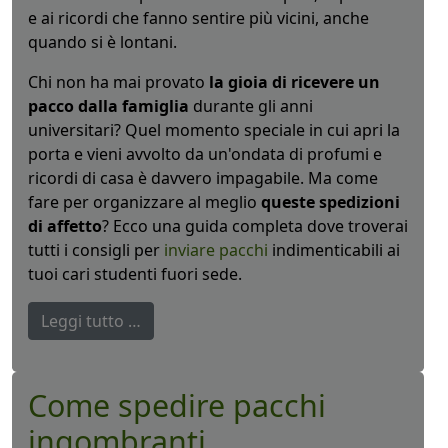
e ai ricordi che fanno sentire più vicini, anche
quando si è lontani.
Chi non ha mai provato
la gioia di ricevere un
pacco dalla famiglia
durante gli anni
universitari? Quel momento speciale in cui apri la
porta e vieni avvolto da un'ondata di profumi e
ricordi di casa è davvero impagabile. Ma come
fare per organizzare al meglio
queste spedizioni
di affetto
? Ecco una guida completa dove troverai
tutti i consigli per
inviare pacchi
indimenticabili ai
tuoi cari studenti fuori sede.
Leggi tutto …
Come spedire pacchi
ingombranti