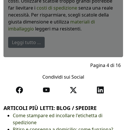
costi. Utilizzare scatole troppo grandi potrebbe
far lievitare i
costi di spedizione
senza una reale
necessità. Per risparmiare, scegli scatole della
giusta dimensione e utilizza
materiali di
imballaggio
leggeri ma resistenti.
Leggi tutto …
Pagina 4 di 16
Condividi sui Social
ARTICOLI PIÙ LETTI: BLOG / SPEDIRE
Come stampare ed incollare l'etichetta di
spedizione
Ritiro e consegna a domicilio: come funziona?