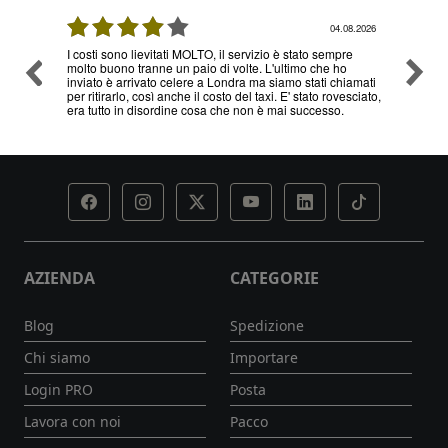
08.2026
04.08.2026
I costi sono lievitati MOLTO, il servizio è stato sempre
Ottimo
molto buono tranne un paio di volte. L'ultimo che ho
problem
inviato è arrivato celere a Londra ma siamo stati chiamati
servizi
per ritirarlo, così anche il costo del taxi. E' stato rovesciato,
era tutto in disordine cosa che non è mai successo.
AZIENDA
CATEGORIE
Blog
Spedizione
Chi siamo
Importare
Login PRO
Posta
Lavora con noi
Pacco