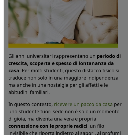
Gli anni universitari rappresentano un
periodo di
crescita, scoperta e spesso di lontananza da
casa
. Per molti studenti, questo distacco fisico si
traduce non solo in una maggiore indipendenza,
ma anche in una nostalgia per gli affetti e le
abitudini familiari.
In questo contesto,
ricevere un pacco da casa
per
uno studente fuori sede non è solo un momento
di gioia, ma diventa una vera e propria
connessione con le proprie radici
, un filo
invisibile che riporta indietro ai sapori, ai profumi