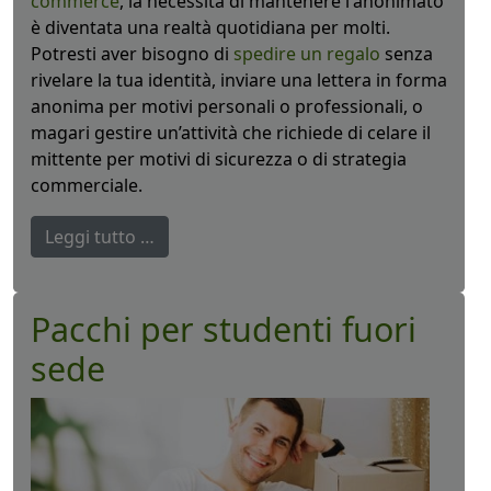
commerce
, la necessità di mantenere l'anonimato
è diventata una realtà quotidiana per molti.
Potresti aver bisogno di
spedire un regalo
senza
rivelare la tua identità, inviare una lettera in forma
anonima per motivi personali o professionali, o
magari gestire un’attività che richiede di celare il
mittente per motivi di sicurezza o di strategia
commerciale.
Leggi tutto …
Pacchi per studenti fuori
sede