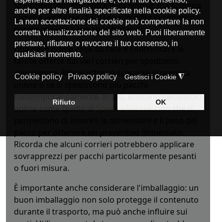
spedizioni ingombranti e voluminose, ma bisogna
sempre verificare che il servizio offra la copertura
necessaria per il tuo specifico pacco.
Una delle prime cose da fare è confrontare le
tariffe offerte dai vari corrieri per spedizioni
voluminose. Alcuni offrono sconti se si prenota
online o se si spediscono più pacchi
contemporaneamente. In più, esistono calcolatori
online come quello di
SpedireAdesso.com
che ti
permettono di inserire le dimensioni e il peso del
pacco per ottenere un preventivo immediato.
Ricorda che alcuni corrieri potrebbero applicare
sovrapprezzi per pacchi particolarmente pesanti
o fuori misura.
È importante anche considerare l'imballaggio: un
buon imballaggio non solo protegge il contenuto
durante il trasporto, ma può anche influire sui