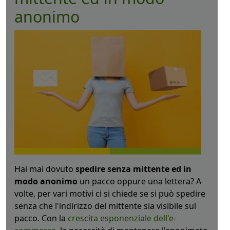
anonimo
Hai mai dovuto
spedire senza mittente ed in
modo anonimo
un pacco oppure una lettera? A
volte, per vari motivi ci si chiede se si può spedire
senza che l'indirizzo del mittente sia visibile sul
pacco. Con la
crescita esponenziale dell'e-