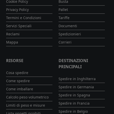
Cookie Policy
Busta
Privacy Policy
Pallet
Termini e Condizioni
Tariffe
Servizi Speciali
Documenti
Reclami
Spedizionieri
Mappa
Corrieri
RISORSE
DESTINAZIONI
PRINCIPALI
Cosa spedire
Spedire in Inghilterra
Come spedire
Spedire in Germania
Come imballare
Spedire in Spagna
Calcolo peso volumetrico
Spedire in Francia
Limiti di peso e misure
Spedire in Belgio
Lista oggetti proibiti