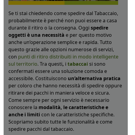
Se ti stai chiedendo come spedire dal Tabaccaio,
probabilmente è perché non puoi essere a casa
durante il ritiro o la consegna. Oggi
spedire
oggetti è una necessità
e per questo motivo
anche un’operazione semplice e rapida. Tutto
questo grazie alle opzioni numerose di servizi,
con
punti di ritiro distribuiti in modo intelligente
sul territorio
. Tra questi
,
i
tabaccai
si sono
confermati essere una soluzione comoda e
accessibile. Costituiscono
un’alternativa pratica
per coloro che hanno necessità di spedire oppure
ritirare dei pacchi in maniera veloce e sicura.
Come sempre per ogni servizio è necessario
conoscere la
modalità, le caratteristiche e
anche i limiti
con le caratteristiche specifiche.
Scopriamo subito tutte le funzionalità e come
spedire pacchi dal tabaccaio.