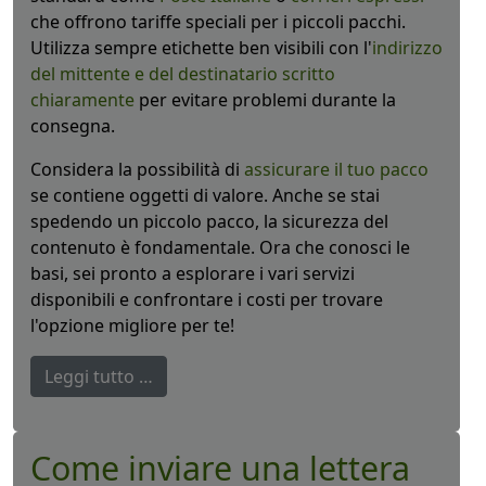
che offrono tariffe speciali per i piccoli pacchi.
Utilizza sempre etichette ben visibili con l'
indirizzo
del mittente e del destinatario scritto
chiaramente
per evitare problemi durante la
consegna.
Considera la possibilità di
assicurare il tuo pacco
se contiene oggetti di valore. Anche se stai
spedendo un piccolo pacco, la sicurezza del
contenuto è fondamentale. Ora che conosci le
basi, sei pronto a esplorare i vari servizi
disponibili e confrontare i costi per trovare
l'opzione migliore per te!
Leggi tutto …
Come inviare una lettera