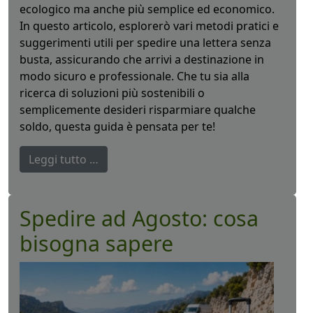
ecologico ma anche più semplice ed economico.
In questo articolo, esplorerò vari metodi pratici e
suggerimenti utili per spedire una lettera senza
busta, assicurando che arrivi a destinazione in
modo sicuro e professionale. Che tu sia alla
ricerca di soluzioni più sostenibili o
semplicemente desideri risparmiare qualche
soldo, questa guida è pensata per te!
Leggi tutto …
Spedire ad Agosto: cosa
bisogna sapere