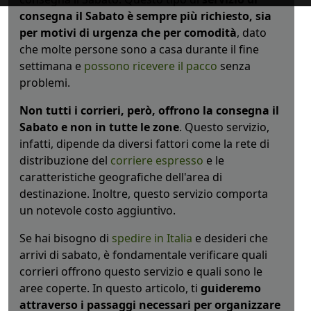
consegna il Sabato è sempre più richiesto, sia
per motivi di urgenza che per comodità
, dato
che molte persone sono a casa durante il fine
settimana e
possono ricevere il pacco
senza
problemi.
Non tutti i corrieri, però, offrono la consegna il
Sabato e non in tutte le zone
. Questo servizio,
infatti, dipende da diversi fattori come la rete di
distribuzione del
corriere espresso
e le
caratteristiche geografiche dell'area di
destinazione. Inoltre, questo servizio comporta
un notevole costo aggiuntivo.
Se hai bisogno di
spedire in Italia
e desideri che
arrivi di sabato, è fondamentale verificare quali
corrieri offrono questo servizio e quali sono le
aree coperte. In questo articolo, ti
guideremo
attraverso i passaggi necessari per organizzare