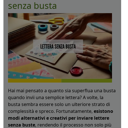
senza busta
Hai mai pensato a quanto sia superflua una busta
quando invii una semplice lettera? A volte, la
busta sembra essere solo un ulteriore strato di
complessità e spreco. Fortunatamente,
esistono
modi alternativi e creativi per inviare lettere
senza buste
, rendendo il processo non solo più