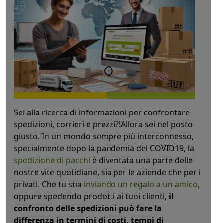
Sei alla ricerca di informazioni per confrontare
spedizioni, corrieri e prezzi?!Allora sei nel posto
giusto. In un mondo sempre più interconnesso,
specialmente dopo la pandemia del COVID19, la
spedizione di pacchi
è diventata una parte delle
nostre vite quotidiane, sia per le aziende che per i
privati. Che tu stia
inviando un regalo a un amico
,
oppure spedendo prodotti ai tuoi clienti,
il
confronto delle spedizioni può fare la
differenza in termini di costi, tempi di