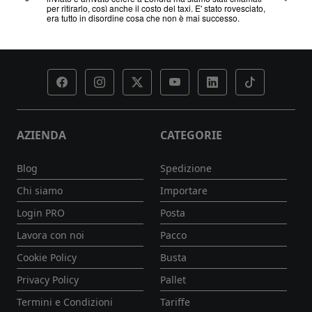
esciato,
AZIENDA
CATEGORIE
Blog
Spedizione
Chi siamo
Importare
Login PRO
Posta
Lavora con noi
Pacco
Cookie Policy
Busta
Privacy Policy
Pallet
Termini e Condizioni
Tariffe