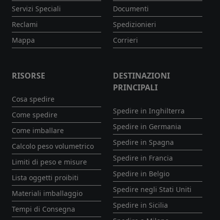
Servizi Speciali
Documenti
Reclami
Spedizionieri
Mappa
Corrieri
RISORSE
DESTINAZIONI
PRINCIPALI
Cosa spedire
Spedire in Inghilterra
Come spedire
Spedire in Germania
Come imballare
Spedire in Spagna
Calcolo peso volumetrico
Spedire in Francia
Limiti di peso e misure
Spedire in Belgio
Lista oggetti proibiti
Spedire negli Stati Uniti
Materiali imballaggio
Spedire in Sicilia
Tempi di Consegna