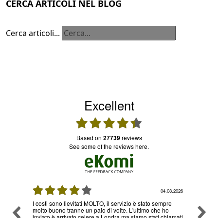
CERCA ARTICOLI NEL BLOG
Cerca articoli...
Excellent
based on
27739
reviews
see some of the reviews here.
08.2026
03.08.2026
re
Ottimo servizio e prezzi, ritiro e consegna senza nessun
Ottimo
o
problema , sono già diverse volte che utilizzo il loro
hiamati
servizio