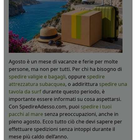
Agosto è un mese di vacanze e ferie per molte
persone, ma non per tutti. Per chi ha bisogno di
spedire valigie e bagagli
, oppure
spedire
attrezzatura subacquea
, o addirittura
spedire una
tavola da surf
durante questo periodo, è
importante essere informati su cosa aspettarsi.
Con SpedireAdesso.com, puoi
spedire i tuoi
pacchi al mare
senza preoccupazioni, anche in
pieno agosto. Ecco tutto ciò che devi sapere per
effettuare spedizioni senza intoppi durante il
mese più caldo dell’anno.