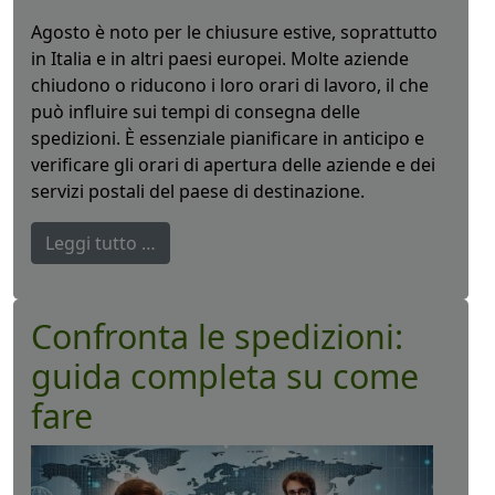
Agosto è noto per le chiusure estive, soprattutto
in Italia e in altri paesi europei. Molte aziende
chiudono o riducono i loro orari di lavoro, il che
può influire sui tempi di consegna delle
spedizioni. È essenziale pianificare in anticipo e
verificare gli orari di apertura delle aziende e dei
servizi postali del paese di destinazione.
Leggi tutto …
Confronta le spedizioni:
guida completa su come
fare