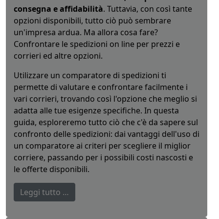
consegna e affidabilità
. Tuttavia, con così tante
opzioni disponibili, tutto ciò può sembrare
un'impresa ardua. Ma allora cosa fare?
Confrontare le spedizioni on line per prezzi e
corrieri ed altre opzioni.
Utilizzare un comparatore di spedizioni ti
permette di valutare e confrontare facilmente i
vari corrieri, trovando così l'opzione che meglio si
adatta alle tue esigenze specifiche. In questa
guida, esploreremo tutto ciò che c'è da sapere sul
confronto delle spedizioni: dai vantaggi dell'uso di
un comparatore ai criteri per scegliere il miglior
corriere, passando per i possibili costi nascosti e
le offerte disponibili.
Leggi tutto …