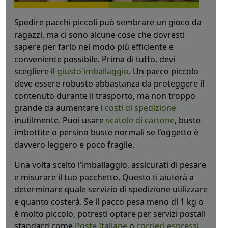
Spedire pacchi piccoli può sembrare un gioco da
ragazzi, ma ci sono alcune cose che dovresti
sapere per farlo nel modo più efficiente e
conveniente possibile. Prima di tutto, devi
scegliere il
giusto imballaggio
. Un pacco piccolo
deve essere robusto abbastanza da proteggere il
contenuto durante il trasporto, ma non troppo
grande da aumentare i
costi di spedizione
inutilmente. Puoi usare
scatole di cartone
, buste
imbottite o persino buste normali se l'oggetto è
davvero leggero e poco fragile.
Una volta scelto l'imballaggio, assicurati di pesare
e misurare il tuo pacchetto. Questo ti aiuterà a
determinare quale servizio di spedizione utilizzare
e quanto costerà. Se il pacco pesa meno di 1 kg o
è molto piccolo, potresti optare per servizi postali
standard come
Poste Italiane
o
corrieri espressi