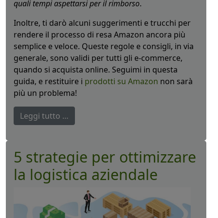
quali tempi aspettarsi per il rimborso
.
Inoltre, ti darò alcuni suggerimenti e trucchi per
rendere il processo di resa Amazon ancora più
semplice e veloce. Queste regole e consigli, in via
generale, sono validi per tutti gli e-commerce,
quando si acquista online. Seguimi in questa
guida, e restituire i
prodotti su Amazon
non sarà
più un problema!
Leggi tutto …
5 strategie per ottimizzare
la logistica aziendale