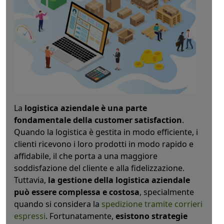
La
logistica aziendale è una parte
fondamentale della customer satisfaction
.
Quando la logistica è gestita in modo efficiente, i
clienti ricevono i loro prodotti in modo rapido e
affidabile, il che porta a una maggiore
soddisfazione del cliente e alla fidelizzazione.
Tuttavia,
la gestione della logistica aziendale
può essere complessa e costosa
, specialmente
quando si considera la
spedizione tramite corrieri
espressi
. Fortunatamente,
esistono strategie