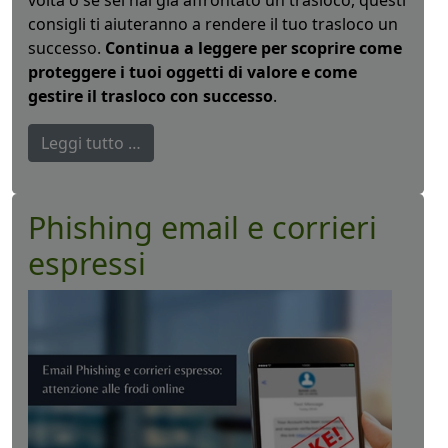
volta o se sei hai già affrontato un trasloco, questi
consigli ti aiuteranno a rendere il tuo trasloco un
successo.
Continua a leggere per scoprire come
proteggere i tuoi oggetti di valore e come
gestire il trasloco con successo
.
Leggi tutto …
Phishing email e corrieri
espressi