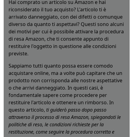
Hai comprato un articolo su Amazon e hai
riconsiderato il tuo acquisto? L'articolo ti è
arrivato danneggiato, con dei difetti o comunque
diverso da quanto ti aspettavi? Questi sono alcuni
dei motivi per cui è possibile attivare la procedura
di resa Amazon, che ti consente appunto di
restituire l'oggetto in questione alle condizioni
previste.
Sappiamo tutti quanto possa essere comodo
acquistare online, ma a volte può capitare che un
prodotto non corrisponda alle nostre aspettative
o che arrivi danneggiato. In questi casi, è
fondamentale sapere come procedere per
restituire l'articolo e ottenere un rimborso. In
questo articolo,
ti guiderò passo dopo passo
attraverso il processo di resa Amazon, spiegandoti le
politiche di reso, le condizioni richieste per la
restituzione, come seguire la procedura corretta e