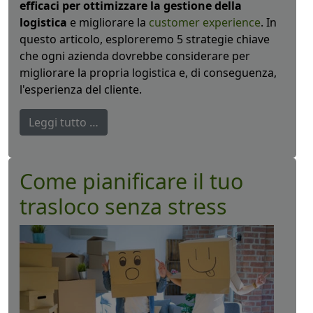
efficaci per ottimizzare la gestione della
logistica
e migliorare la
customer experience
. In
questo articolo, esploreremo 5 strategie chiave
che ogni azienda dovrebbe considerare per
migliorare la propria logistica e, di conseguenza,
l'esperienza del cliente.
Leggi tutto …
Come pianificare il tuo
trasloco senza stress