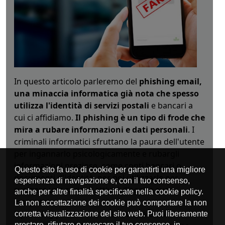
In questo articolo parleremo del
phishing email,
una minaccia informatica già nota che spesso
utilizza l'identità di servizi postali
e bancari a
cui ci affidiamo.
Il phishing è un tipo di frode che
mira a rubare informazioni e dati personali
. I
criminali informatici sfruttano la paura dell'utente
per ingannarlo psicologicamente e rubargli
informazioni preziose, come conti bancari o
documenti d'identità, per poi utilizzarle per
svolgere una serie di attività illegali a sua
insaputa.
Il phishing può avvenire attraverso email