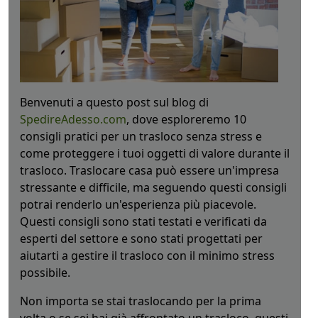
Benvenuti a questo post sul blog di
SpedireAdesso.com
, dove esploreremo 10
consigli pratici per un trasloco senza stress e
come proteggere i tuoi oggetti di valore durante il
trasloco. Traslocare casa può essere un'impresa
stressante e difficile, ma seguendo questi consigli
potrai renderlo un'esperienza più piacevole.
Questi consigli sono stati testati e verificati da
esperti del settore e sono stati progettati per
aiutarti a gestire il trasloco con il minimo stress
possibile.
Non importa se stai traslocando per la prima