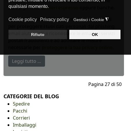
fraudolente a nome di servizi conosciuti come
servizi postali,
corrieri espresso
oppure banche.
In questo articolo, ti forniremo i nostri consigli
per proteggere i tuoi dati personali dal phishing
email aiutandoti a riconoscere le email e i servizi
postali fraudolenti e ad adottare le misure
necessarie per
proteggere la tua privacy online
.
Leggi tutto …
Pagina 27 di 50
CATEGORIE DEL BLOG
Spedire
Pacchi
Corrieri
Imballaggi