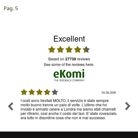
Pag. 5
Excellent
based on
27739
reviews
see some of the reviews here.
08.2026
04.08.2026
I costi sono lievitati MOLTO, il servizio è stato sempre
Ottimo
molto buono tranne un paio di volte. L'ultimo che ho
problem
inviato è arrivato celere a Londra ma siamo stati chiamati
servizi
per ritirarlo, così anche il costo del taxi. E' stato rovesciato,
era tutto in disordine cosa che non è mai successo.