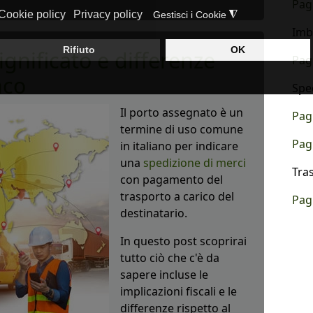
Pag
Imb
ignificato e differenze
Pag
nco
Spe
Il porto assegnato è un
Pag
termine di uso comune
Pag
in italiano per indicare
una
spedizione di merci
Tra
con pagamento del
trasporto a carico del
Pag
destinatario.
In questo post scoprirai
tutto ciò che c'è da
sapere incluse le
implicazioni fiscali e le
differenze rispetto al