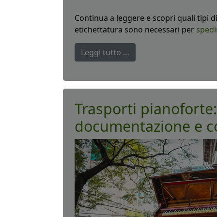
Continua a leggere e scopri quali tipi
etichettatura sono necessari per
spedi
Leggi tutto …
Trasporti pianoforte
documentazione e con