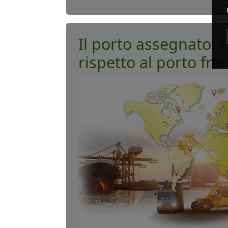
Il porto assegnato: s
rispetto al porto fra