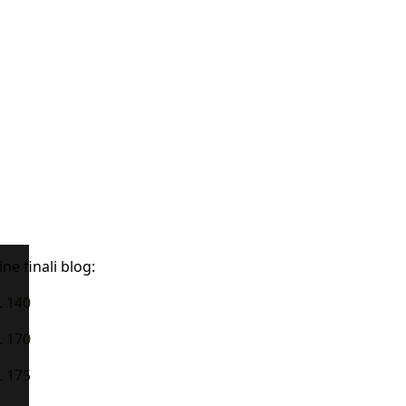
ne finali blog:
. 140
. 170
. 175