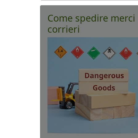
Come spedire merci 
corrieri