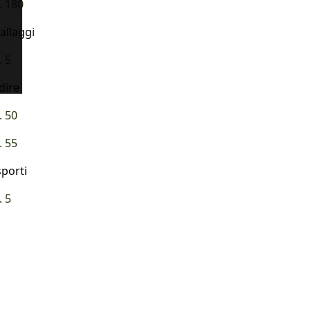
. 180
allaggi
. 5
dire
. 50
. 55
sporti
. 5