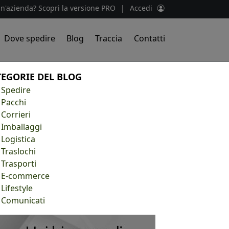
un'azienda? Scopri la versione PRO
|
Accedi
Dove spedire
Blog
Traccia
Contatti
TEGORIE DEL BLOG
Spedire
Pacchi
Corrieri
Imballaggi
Logistica
Traslochi
Trasporti
E-commerce
Lifestyle
Comunicati