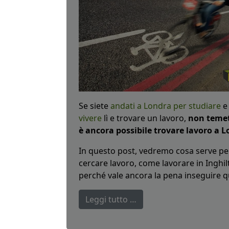
Se siete
andati a Londra per studiare
e 
vivere
lì e trovare un lavoro,
non temet
è ancora possibile trovare lavoro a L
In questo post, vedremo cosa serve per
cercare lavoro, come lavorare in Inghilte
perché vale ancora la pena inseguire 
Leggi tutto …