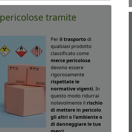
pericolose tramite
Per
il trasporto
di
qualsiasi prodotto
classificato come
merce pericolosa
devono essere
rigorosamente
rispettate le
normative vigenti
. In
questo modo ridurrai
notevolmente il
rischio
di mettere in pericolo
gli altri o l'ambiente o
di danneggiare le tue
merci
.