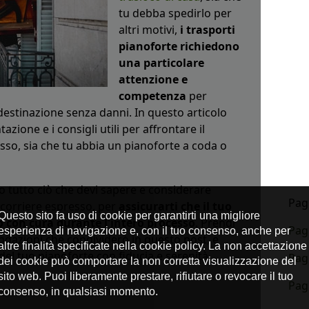
tu debba spedirlo per
altri motivi,
i trasporti
pianoforte richiedono
una particolare
attenzione e
competenza
per
 destinazione senza danni. In questo articolo
ione e i consigli utili per affrontare il
sso, sia che tu abbia un pianoforte a coda o
 tutto ciò che devi sapere e considerare
Pagi
n corriere espresso, per
assicurarti che il tuo
 con cura durante l'intero processo
. Prendi
Pag
dazioni che condividerò in questo post, e
del tuo pianoforte con fiducia e serenità.
Pag
Pag