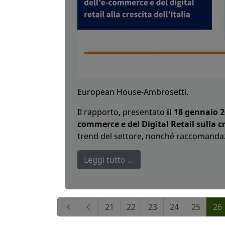
European House-Ambrosetti.
Il rapporto, presentato
il 18 gennaio 
commerce e del Digital Retail sulla 
trend del settore, nonché raccomandazi
Leggi tutto …
21
22
23
24
25
26