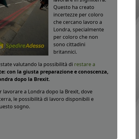
Questo ha creato
incertezze per coloro
che cercano lavoro a
Londra, specialmente
per coloro che non
sono cittadini
britannici.
state valutando la possibilità di
restare a
e: con la giusta preparazione e conoscenza,
ondra dopo la Brexit
.
 lavorare a Londra dopo la Brexit, dove
rra, le possibilità di lavoro disponibili e
questo sogno.