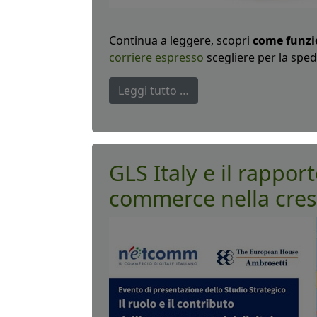
Continua a leggere, scopri
come funzio
corriere espresso
scegliere per la sped
Leggi tutto …
GLS Italy e il rapport
commerce nella cresci