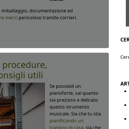
 di imballaggio, documentazione ed
re merci
pericolose tramite corrieri.
CE
Cerc
: procedure,
sigli utili
ART
Se possiedi un
pianoforte, sai quanto
sia prezioso e delicato
questo strumento
musicale. Sia che tu stia
pianificando un
trasloco di casa
, sia che