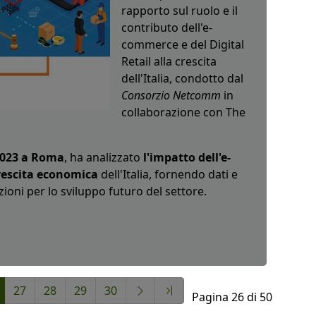
rapporto sul ruolo e il
contributo dell'e-
commerce e del Digital
Retail alla crescita
dell'Italia, condotto dal
Consorzio Netcomm
in
collaborazione con The
2023 a Roma
, ha analizzato
l'impatto dell'e-
crescita economica
dell'Italia, fornendo dati e
oni per lo sviluppo futuro del settore.
27
28
29
30
Pagina 26 di 50