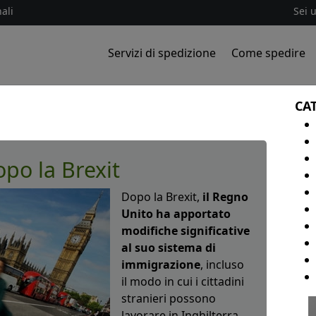
ali
Sei 
Servizi di spedizione
Come spedire
CA
po la Brexit
Dopo la Brexit,
il Regno
Unito ha apportato
modifiche significative
al suo sistema di
immigrazione
, incluso
il modo in cui i cittadini
stranieri possono
lavorare in Inghilterra.