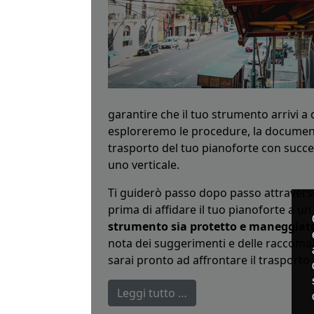
garantire che il tuo strumento arrivi a
esploreremo le procedure, la documentaz
trasporto del tuo pianoforte con succe
uno verticale.
Ti guiderò passo dopo passo attraverso
prima di affidare il tuo pianoforte a u
strumento sia protetto e maneggiato
nota dei suggerimenti e delle raccoman
sarai pronto ad affrontare il trasporto 
Leggi tutto …