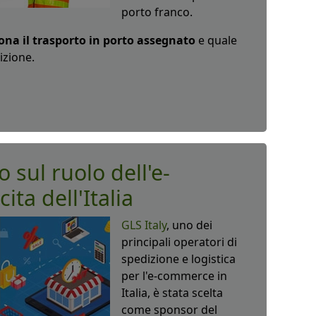
porto franco.
na il trasporto in porto assegnato
e quale
izione.
o sul ruolo dell'e-
ta dell'Italia
GLS Italy
, uno dei
principali operatori di
spedizione e logistica
per l'e-commerce in
Italia, è stata scelta
come sponsor del