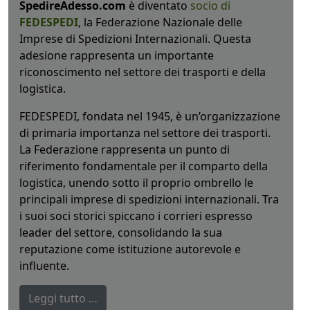
SpedireAdesso.com
è diventato
socio di
FEDESPEDI
, la Federazione Nazionale delle
Imprese di Spedizioni Internazionali. Questa
adesione rappresenta un importante
riconoscimento nel settore dei trasporti e della
logistica.
FEDESPEDI, fondata nel 1945, è un’organizzazione
di primaria importanza nel settore dei trasporti.
La Federazione rappresenta un punto di
riferimento fondamentale per il comparto della
logistica, unendo sotto il proprio ombrello le
principali imprese di spedizioni internazionali. Tra
i suoi soci storici spiccano i corrieri espresso
leader del settore, consolidando la sua
reputazione come istituzione autorevole e
influente.
Leggi tutto …