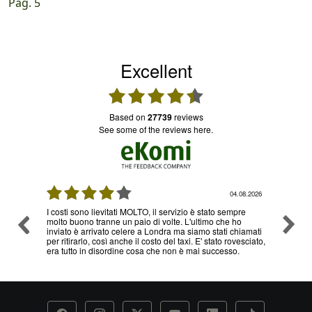
Pag. 5
Excellent
based on
27739
reviews
see some of the reviews here.
.08.2026
03.08.2026
re
Ottimo servizio e prezzi, ritiro e consegna senza nessun
Ottimo
o
problema , sono già diverse volte che utilizzo il loro
hiamati
servizio
esciato,
.