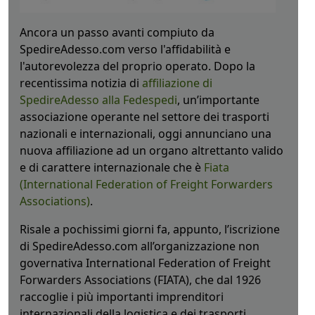
Ancora un passo avanti compiuto da
SpedireAdesso.com verso l'affidabilità e
l'autorevolezza del proprio operato. Dopo la
recentissima notizia di
affiliazione di
SpedireAdesso alla Fedespedi
, un’importante
associazione operante nel settore dei trasporti
nazionali e internazionali, oggi annunciano una
nuova affiliazione ad un organo altrettanto valido
e di carattere internazionale che è
Fiata
(International Federation of Freight Forwarders
Associations)
.
Risale a pochissimi giorni fa, appunto, l’iscrizione
di SpedireAdesso.com all’organizzazione non
governativa International Federation of Freight
Forwarders Associations (FIATA), che dal 1926
raccoglie i più importanti imprenditori
internazionali della logistica e dei trasporti.