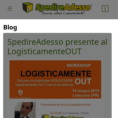
Blog
SpedireAdesso presente al
LogisticamenteOUT