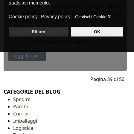
Quando si deve
spedire un pacco
, bisogna curare
la preparazione dell’imballo in tutti i dettagli. Oltre
a scegliere una scatola o una busta adatta, è
importante assicurarsi che l’etichetta con i dati del
destinatario della spedizione rimanga integra,
senza staccarsi durante il trasporto.
Leggi tutto …
Pagina 39 di 50
CATEGORIE DEL BLOG
Spedire
Pacchi
Corrieri
Imballaggi
Logistica