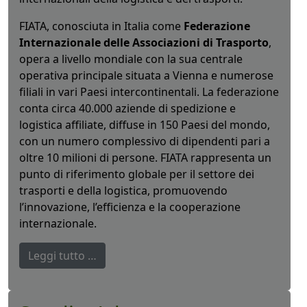
FIATA, conosciuta in Italia come
Federazione
Internazionale delle Associazioni di Trasporto
,
opera a livello mondiale con la sua centrale
operativa principale situata a Vienna e numerose
filiali in vari Paesi intercontinentali. La federazione
conta circa 40.000 aziende di spedizione e
logistica affiliate, diffuse in 150 Paesi del mondo,
con un numero complessivo di dipendenti pari a
oltre 10 milioni di persone. FIATA rappresenta un
punto di riferimento globale per il settore dei
trasporti e della logistica, promuovendo
l’innovazione, l’efficienza e la cooperazione
internazionale.
Leggi tutto …