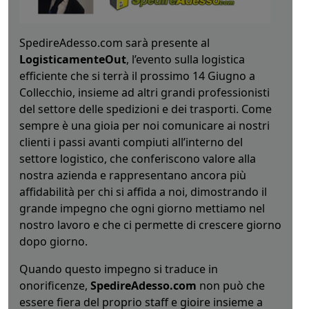
SpedireAdesso.com sarà presente al
LogisticamenteOut
, l’evento sulla logistica
efficiente che si terrà il prossimo 14 Giugno a
Collecchio, insieme ad altri grandi professionisti
del settore delle spedizioni e dei trasporti. Come
sempre è una gioia per noi comunicare ai nostri
clienti i passi avanti compiuti all’interno del
settore logistico, che conferiscono valore alla
nostra azienda e rappresentano ancora più
affidabilità per chi si affida a noi, dimostrando il
grande impegno che ogni giorno mettiamo nel
nostro lavoro e che ci permette di crescere giorno
dopo giorno.
Quando questo impegno si traduce in
onorificenze,
SpedireAdesso.com
non può che
essere fiera del proprio staff e gioire insieme a