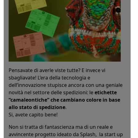
Pensavate di averle viste tutte? E invece vi
sbagliavate! L’era della tecnologia e
dell’innovazione stupisce ancora con una geniale
novità nel settore delle spedizioni: le
etichette
“camaleontiche” che cambiano colore in base
allo stato di spedizione
.
Si, avete capito bene!
Non si tratta di fantascienza ma di un reale e
avvincente progetto ideato da Splash, la start up