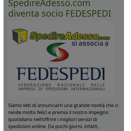
SpedireAdesso.com
diventa socio FEDESPEDI
Siamo lieti di annunciarti una grande novità che ci
rende molto felici e premia il nostro impegno
quotidiano nell’offrire i migliori servizi di
spedizioni online. Da pochi giorni, infatti,