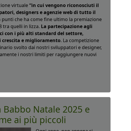
zione virtuale
“in cui vengono riconosciuti il
ppatori, designers e agenzie web di tutto il
a punti che ha come fine ultimo la premiazione
tra quelli in lizza.
La partecipazione agli
con i più alti standard del settore,
i crescita e miglioramento
. La competizione
inario svolto dai nostri sviluppatori e designer,
mente i nostri limiti per raggiungere nuovi
a Babbo Natale 2025 e
me ai più piccoli