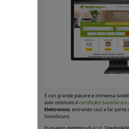
E con grande piacere e immensa soddi
aver ottenuto il
certificato SonoSicuro 
Elettronico
, entrando così a far parte
SonoSicuro.
In quanto membro di
Aicel
, SpedireAde