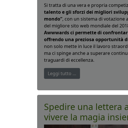
Si tratta di una vera e propria competi
talento e gli sforzi dei migliori svilu
mondo”
, con un sistema di votazione 
del migliore sito web mondiale del 2018 
Awwwards ci permette di confrontarci 
offrendo una preziosa opportunità d
non solo mette in luce il lavoro straord
ma ci spinge anche a superare continua
traguardi di eccellenza.
Leggi tutto …
Spedire una lettera 
vivere la magia insie