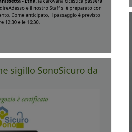
anissetta - Etna
, la carovana ciclistica passerà
edireAdesso e il nostro Staff si è preparato con
ento. Come anticipato, il passaggio è previsto
e 12:30 e le 16:30.
e sigillo SonoSicuro da