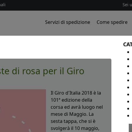
ali
Sei 
Servizi di spedizione
Come spedire
CA
e di rosa per il Giro
Il Giro d'Italia 2018 è la
101ª edizione della
corsa ed avrà luogo nel
mese di Maggio. La
sesta tappa, che si è
svolgerà il 10 maggio,