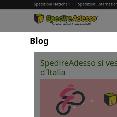
Spedizioni Nazionali
Spedizioni Internazion
Blog
SpedireAdesso si vest
d'Italia