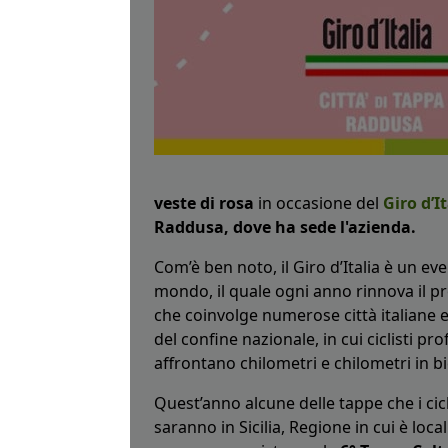
veste di rosa
in occasione del
Giro d’I
Raddusa, dove ha sede l'azienda.
Com’è ben noto, il Giro d’Italia è un ev
mondo, il quale ogni anno rinnova il
che coinvolge numerose città italiane e
del confine nazionale, in cui ciclisti pr
affrontano chilometri e chilometri in bic
Quest’anno alcune delle tappe che i cic
saranno in Sicilia, Regione in cui è loc