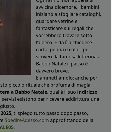
Ogni anno, non appena si
avvicina dicembre, i bambini
iniziano a sfogliare cataloghi,
guardare vetrine e
fantasticare sui regali che
vorrebbero trovare sotto
l’albero. E da lì a chiedere
carta, penna e colori per
scrivere la famosa letterina a
Babbo Natale il passo è
davvero breve.
E ammettiamolo: anche per
esto piccolo rituale che profuma di magia.
ttera a Babbo Natale
, qual è il suo
indirizzo
i servizi esistono per ricevere addirittura una
giusto.
 2025
, ti spiego tutto passo dopo passo,
te
SpedireAdesso.com
approfittando della
TALE05
.