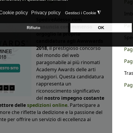
Pag
Imb
SpedireAdesso.com
Pag
annuncia con immenso
orgoglio la propria
Spe
candidatura agli Awwwards
2018
, il prestigioso concorso
Pag
del mondo del web
Pag
paragonabile ai più rinomati
Academy Awards delle arti
Tra
maggiori. Questa candidatura
rappresenta un
Pag
riconoscimento significativo
del
nostro impegno costante
ettore delle
spedizioni online
. Partecipare a
ore che riflette la dedizione e la passione del
e per offrire un servizio di eccellenza ai