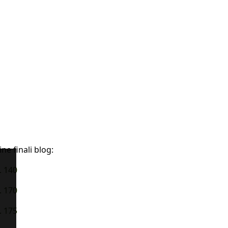
ne finali blog:
. 140
. 170
. 175