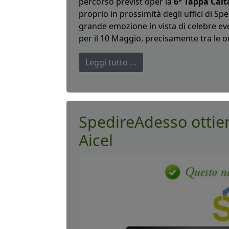
percorso previst oper la
6° Tappa Calt
proprio in prossimità degli uffici di Sp
grande emozione in vista di celebre ev
per il 10 Maggio, precisamente tra le or
Leggi tutto …
SpedireAdesso ottien
Aicel