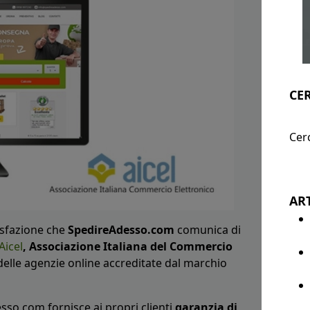
CE
Cerc
ART
sfazione che
SpedireAdesso.com
comunica di
Aicel
,
Associazione Italiana del Commercio
 delle agenzie online accreditate dal marchio
sso.com fornisce ai propri clienti
garanzia di