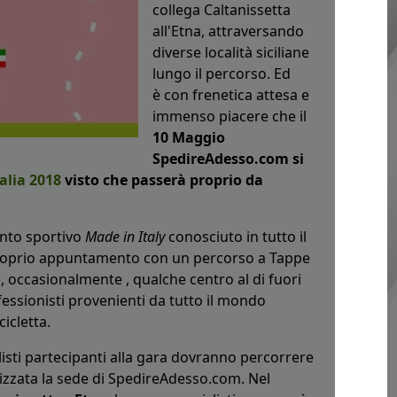
collega Caltanissetta
all'Etna, attraversando
diverse località siciliane
lungo il percorso. Ed
è
con frenetica attesa e
immenso piacere che il
10 Maggio
SpedireAdesso.com si
talia 2018
visto che passerà proprio da
ento sportivo
Made in Italy
conosciuto in tutto il
 proprio appuntamento con un percorso a Tappe
, occasionalmente , qualche centro al di fuori
ofessionisti provenienti da tutto il mondo
icletta.
listi partecipanti alla gara dovranno percorrere
alizzata la sede di SpedireAdesso.com. Nel