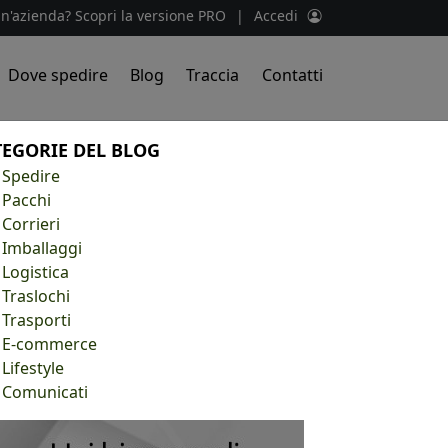
un'azienda? Scopri la versione PRO
|
Accedi
Dove spedire
Blog
Traccia
Contatti
TEGORIE DEL BLOG
Spedire
Pacchi
Corrieri
Imballaggi
Logistica
Traslochi
Trasporti
E-commerce
Lifestyle
Comunicati