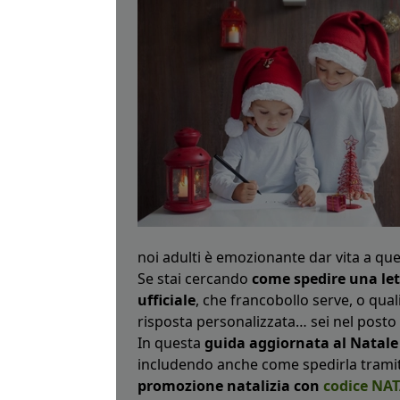
noi adulti è emozionante dar vita a qu
Se stai cercando
come spedire una le
ufficiale
, che francobollo serve, o qual
risposta personalizzata… sei nel posto 
In questa
guida aggiornata al Natale
includendo anche come spedirla trami
promozione natalizia con
codice NA