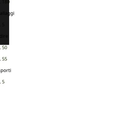
. 180
allaggi
. 5
dire
. 50
. 55
sporti
. 5