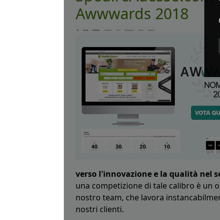
Awwwards 2018
verso l'innovazione e la qualità nel s
una competizione di tale calibro è un on
nostro team, che lavora instancabilment
nostri clienti.