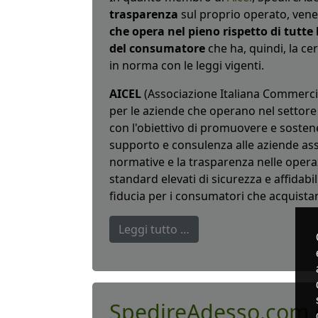
trasparenza
sul proprio operato, ven
che opera nel pieno rispetto di tutte
del consumatore
che ha, quindi, la cer
in norma con le leggi vigenti.
AICEL
(Associazione Italiana Commercio 
per le aziende che operano nel settore 
con l'obiettivo di promuovere e sosten
supporto e consulenza alle aziende ass
normative e la trasparenza nelle opera
standard elevati di sicurezza e affidab
fiducia per i consumatori che acquista
Leggi tutto …
SpedireAdesso.com c