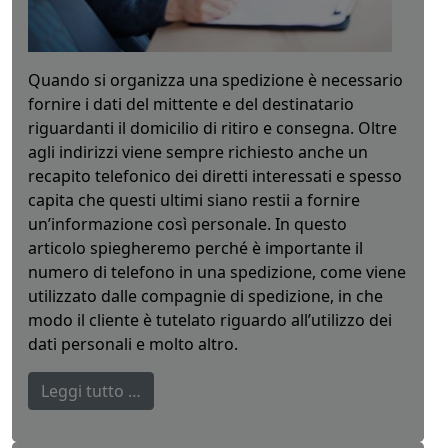
Quando si organizza una spedizione è necessario
fornire i dati del mittente e del destinatario
riguardanti il domicilio di ritiro e consegna. Oltre
agli indirizzi viene sempre richiesto anche un
recapito telefonico dei diretti interessati e spesso
capita che questi ultimi siano restii a fornire
un’informazione così personale. In questo
articolo spiegheremo perché è importante il
numero di telefono in una spedizione, come viene
utilizzato dalle compagnie di spedizione, in che
modo il cliente è tutelato riguardo all’utilizzo dei
dati personali e molto altro.
Leggi tutto …