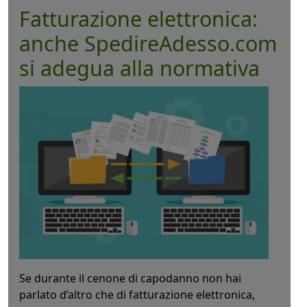
Fatturazione elettronica:
anche SpedireAdesso.com
si adegua alla normativa
Se durante il cenone di capodanno non hai
parlato d’altro che di fatturazione elettronica,