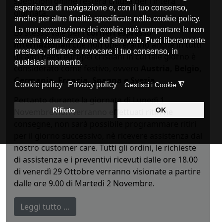
spedizioni online resterà chiusa per l’intera
giornata.
Lo stesso vale per i
corrieri espresso
internazionali
che non opereranno anche in tutti
gli altri Paesi europei cristiani in cui tale giorno è
considerato come festivo, ovvero
Austria, Belgio,
Germania, Francia, Spagna e Svezia
.
Pertanto durante la giornata di Lunedì 1
Novembre non verranno effettuati ritiri ne
consegne, non sarà possibile programmare ritiri
per il giorno successivo, nè ricevere assistenza dal
nostro customer care. Tutti gli ordini, le richieste
di assistenza e i preventivi ricevuti dalle ore 18.00
di venerdì 29 Ottobre verranno visionate a partire
dalle ore 9.00 di Martedì 2 Novembre.
Leggi tutto …