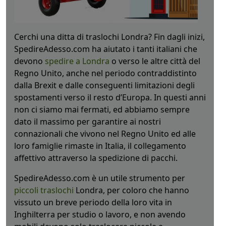
Cerchi una ditta di traslochi Londra? Fin dagli inizi,
SpedireAdesso.com ha aiutato i tanti italiani che
devono
spedire a Londra
o verso le altre città del
Regno Unito, anche nel periodo contraddistinto
dalla Brexit e dalle conseguenti limitazioni degli
spostamenti verso il resto d’Europa. In questi anni
non ci siamo mai fermati, ed abbiamo sempre
dato il massimo per garantire ai nostri
connazionali che vivono nel Regno Unito ed alle
loro famiglie rimaste in Italia, il collegamento
affettivo attraverso la spedizione di pacchi.
SpedireAdesso.com è un utile strumento per
piccoli traslochi
Londra, per coloro che hanno
vissuto un breve periodo della loro vita in
Inghilterra per studio o lavoro, e non avendo