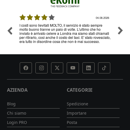
08.2026
04.08.2026
I costi sono lievitati MOLTO, il servizio è stato sempre
Ottimo
molto buono tranne un paio di volte. L'ultimo che ho
problem
inviato è arrivato celere a Londra ma siamo stati chiamati
servizi
per ritirarlo, così anche il costo del taxi. E' stato rovesciato,
era tutto in disordine cosa che non è mai successo.
AZIENDA
CATEGORIE
Blog
Spedizione
Chi siamo
Importare
Login PRO
Posta