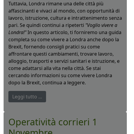
Tuttavia, Londra rimane una delle città più
affascinanti e vivaci al mondo, con opportunità di
lavoro, istruzione, cultura e intrattenimento senza
pari. Se quindi continui a ripeterti
"Voglio vivere a
Londra!"
In questo articolo, ti forniremo una guida
completa su come vivere a Londra anche dopo la
Brexit, fornendo consigli pratici su come
affrontare questi cambiamenti, trovare lavoro,
alloggio, trasporti e servizi sanitari e istruzione, e
come adattarsi alla vita nella città. Se stai
cercando informazioni su come vivere Londra
dopo la Brexit, continua a leggere.
Leggi tutto …
Operatività corrieri 1
Novembre