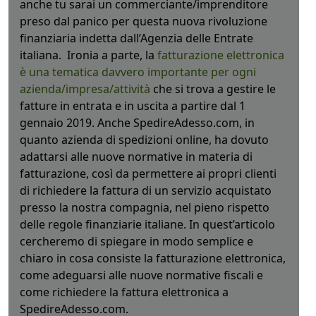
anche tu sarai un commerciante/imprenditore
preso dal panico per questa nuova rivoluzione
finanziaria indetta dall’Agenzia delle Entrate
italiana. Ironia a parte, la
fatturazione elettronica
è una tematica davvero importante per ogni
azienda/impresa/attività
che si trova a gestire le
fatture in entrata e in uscita a partire dal 1
gennaio 2019. Anche SpedireAdesso.com, in
quanto azienda di spedizioni online, ha dovuto
adattarsi alle nuove normative in materia di
fatturazione, così da permettere ai propri clienti
di richiedere la fattura di un servizio acquistato
presso la nostra compagnia, nel pieno rispetto
delle regole finanziarie italiane. In quest’articolo
cercheremo di spiegare in modo semplice e
chiaro in cosa consiste la fatturazione elettronica,
come adeguarsi alle nuove normative fiscali e
come richiedere la fattura elettronica a
SpedireAdesso.com.