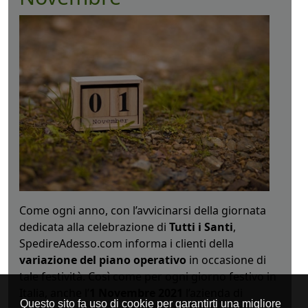
Come ogni anno, con l’avvicinarsi della giornata
dedicata alla celebrazione di
Tutti i Santi
,
SpedireAdesso.com informa i clienti della
variazione del piano operativo
in occasione di
tale festività. Così come per ogni giorno festivo in
Italia, anche l’
1 Novembre 2021
l’azienda di