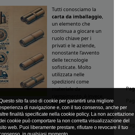
Tutti conosciamo la
carta da imballaggio
,
un elemento che
continua a giocare un
ruolo chiave per i
privati e le aziende,
nonostante l’avvento
delle tecnologie
sofisticate. Molto
utilizzata nelle
spedizioni come
Pagi
materiale da
riempimento, è invece
Pag
assolutamente
le
spedizioni con corriere
. Infatti, se prima
Pag
 postali, che consegnava il postino, non lo è più
Pag