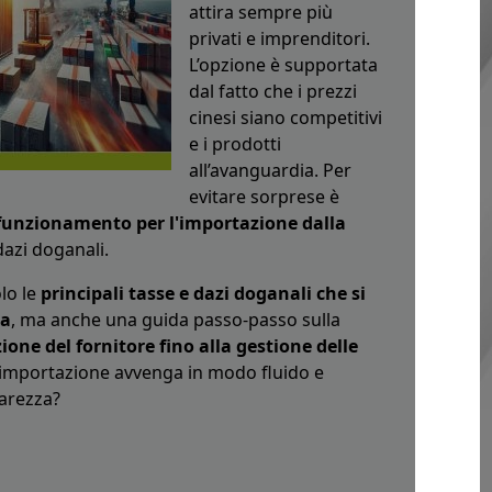
attira sempre più
privati e imprenditori.
L’opzione è supportata
dal fatto che i prezzi
cinesi siano competitivi
e i prodotti
all’avanguardia. Per
evitare sorprese è
l funzionamento per l'importazione dalla
 dazi doganali.
lo le
principali tasse e dazi doganali che si
na
, ma anche una guida passo-passo sulla
ione del fornitore fino alla gestione delle
'importazione avvenga in modo fluido e
arezza?