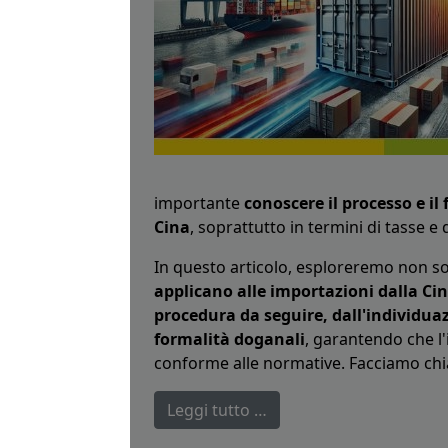
importante
conoscere il processo e i
Cina
, soprattutto in termini di tasse e
In questo articolo, esploreremo non so
applicano alle importazioni dalla Ci
procedura da seguire, dall'individuaz
formalità doganali
, garantendo che l
conforme alle normative. Facciamo chi
Leggi tutto …