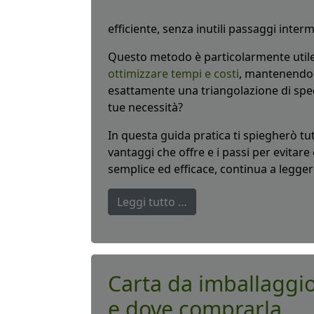
efficiente, senza inutili passaggi interm
Questo metodo è particolarmente utile 
ottimizzare tempi e costi
, mantenendo u
esattamente una triangolazione di spedi
tue necessità?
In questa guida pratica ti spiegherò tu
vantaggi che offre e i passi per evitare 
semplice ed efficace, continua a legger
Leggi tutto …
Carta da imballaggio
e dove comprarla