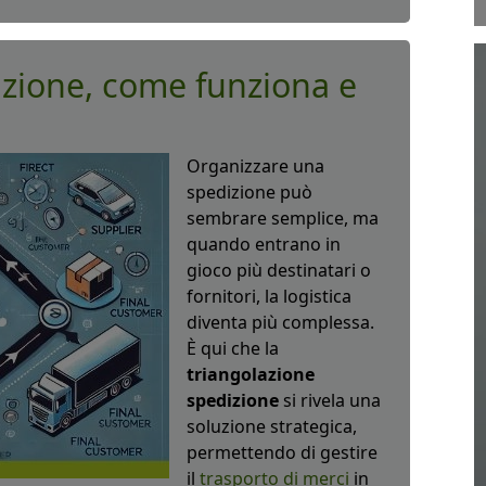
izione, come funziona e
Organizzare una
spedizione può
sembrare semplice, ma
quando entrano in
gioco più destinatari o
fornitori, la logistica
diventa più complessa.
È qui che la
triangolazione
spedizione
si rivela una
soluzione strategica,
permettendo di gestire
il
trasporto di merci
in