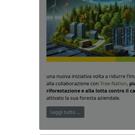
una nuova iniziativa volta a ridurre l’i
alla collaborazione con
Tree-Nation
,
pi
riforestazione e alla lotta contro il
attivato la sua foresta aziendale.
Leggi tutto …