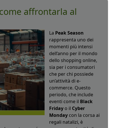
come affrontarla al
La
Peak Season
rappresenta uno dei
momenti più intensi
dell’anno per il mondo
dello shopping online,
sia per i consumatori
che per chi possiede
un’attività di e-
commerce. Questo
periodo, che include
eventi come il
Black
Friday
o il
Cyber
Monday
con la corsa ai
regali natalizi, è