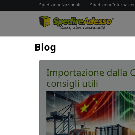
Spedizioni Nazionali
Spedizioni Internazion
Blog
Importazione dalla C
consigli utili