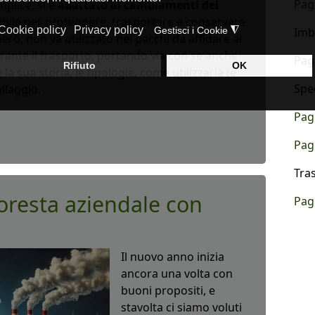
Pag
plice, si è
adattato ai cambiamenti del
uibile per proteggere, trasportare e conservare
Imb
rò, non va utilizzato nei pacchi da affidare ai
rante il trasporto, portando via con se anche
Pag
la sua storia, le tipologie, come utilizzarla (e
Spe
allaggio.
Pag
Pag
Tra
oresta aziendale con
Pag
Il nuovo anno inizia
ancora una volta con
buoni propositi, e
stavolta ci siamo voluti