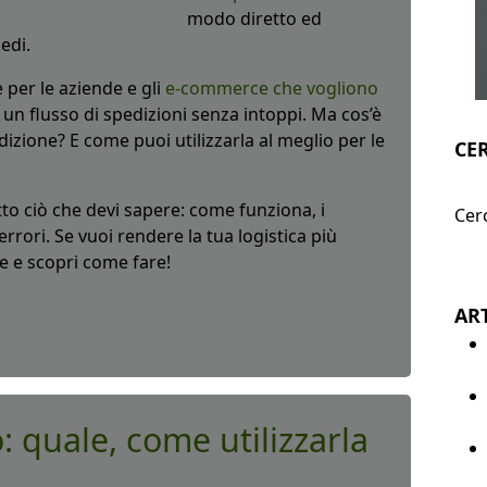
modo diretto ed
edi.
per le aziende e gli
e-commerce che vogliono
n flusso di spedizioni senza intoppi. Ma cos’è
zione? E come puoi utilizzarla al meglio per le
CE
tto ciò che devi sapere: come funziona, i
Cerc
errori. Se vuoi rendere la tua logistica più
e e scopri come fare!
ART
: quale, come utilizzarla