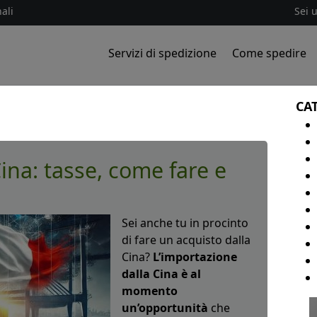
ali
Sei 
Servizi di spedizione
Come spedire
CA
ina: tasse, come fare e
Sei anche tu in procinto
di fare un acquisto dalla
Cina?
L’importazione
dalla Cina è al
momento
un’opportunità
che