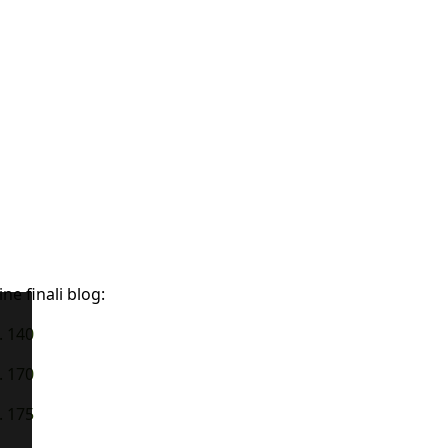
ne finali blog:
. 140
. 170
. 175