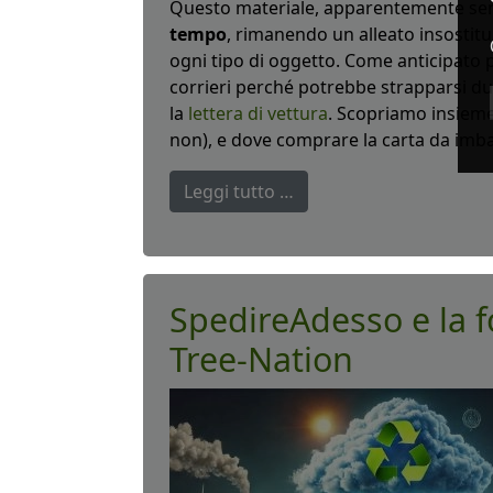
Questo materiale, apparentemente sem
tempo
, rimanendo un alleato insostit
ogni tipo di oggetto. Come anticipato pe
corrieri perché potrebbe strapparsi du
la
lettera di vettura
. Scopriamo insieme 
non), e dove comprare la carta da imb
Leggi tutto …
SpedireAdesso e la f
Tree-Nation