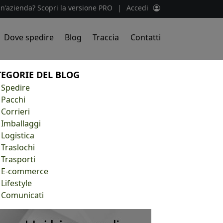
un'azienda? Scopri la versione PRO
|
Accedi
Dove spedire
Blog
Traccia
Contatti
TEGORIE DEL BLOG
Spedire
Pacchi
Corrieri
Imballaggi
Logistica
Traslochi
Trasporti
E-commerce
Lifestyle
Comunicati