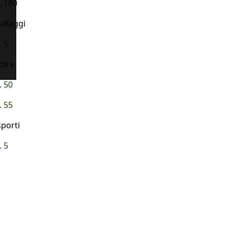
. 180
allaggi
. 5
dire
. 50
. 55
sporti
. 5