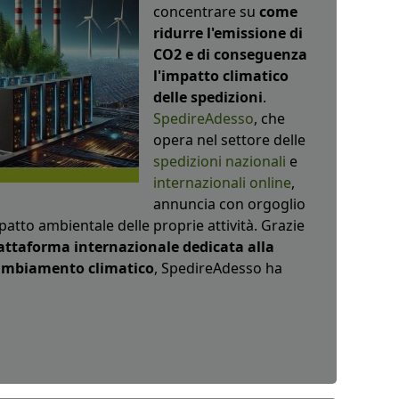
concentrare su
come
ridurre l'emissione di
CO2 e di conseguenza
l'impatto climatico
delle spedizioni
.
SpedireAdesso
, che
opera nel settore delle
spedizioni nazionali
e
internazionali online
,
annuncia con orgoglio
mpatto ambientale delle proprie attività. Grazie
attaforma internazionale dedicata alla
 cambiamento climatico
, SpedireAdesso ha