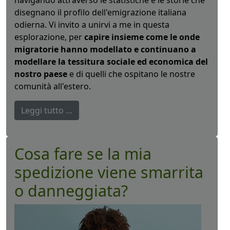
disegnano il profilo dell'emigrazione italiana
odierna. Vi invito a unirvi a me in questa
esplorazione, per
capire insieme come le onde
migratorie hanno modellato e continuano a
modellare la tessitura sociale ed economica del
nostro paese
e di quelli che ospitano le nostre
comunità all'estero.
Leggi tutto …
Cosa fare se la mia
spedizione viene smarrita
o danneggiata?