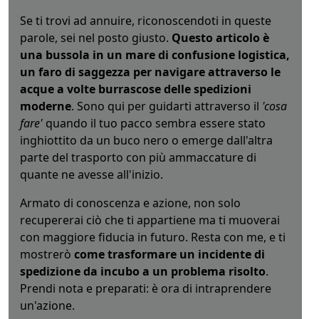
Se ti trovi ad annuire, riconoscendoti in queste
parole, sei nel posto giusto.
Questo articolo è
una bussola in un mare di confusione logistica,
un faro di saggezza per navigare attraverso le
acque a volte burrascose delle spedizioni
moderne
. Sono qui per guidarti attraverso il
'cosa
fare'
quando il tuo pacco sembra essere stato
inghiottito da un buco nero o emerge dall'altra
parte del trasporto con più ammaccature di
quante ne avesse all'inizio.
Armato di conoscenza e azione, non solo
recupererai ciò che ti appartiene ma ti muoverai
con maggiore fiducia in futuro. Resta con me, e ti
mostrerò
come trasformare un incidente di
spedizione da incubo a un problema risolto
.
Prendi nota e preparati: è ora di intraprendere
un'azione.