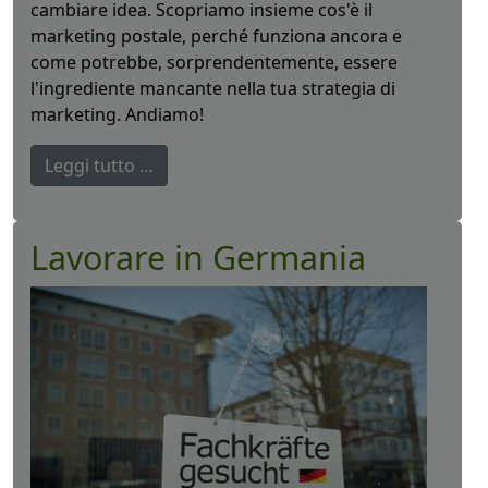
cambiare idea. Scopriamo insieme cos'è il
marketing postale, perché funziona ancora e
come potrebbe, sorprendentemente, essere
l'ingrediente mancante nella tua strategia di
marketing. Andiamo!
Leggi tutto …
Lavorare in Germania