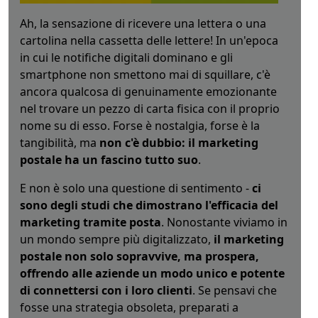
Ah, la sensazione di ricevere una lettera o una
cartolina nella cassetta delle lettere! In un'epoca
in cui le notifiche digitali dominano e gli
smartphone non smettono mai di squillare, c'è
ancora qualcosa di genuinamente emozionante
nel trovare un pezzo di carta fisica con il proprio
nome su di esso. Forse è nostalgia, forse è la
tangibilità, ma
non c'è dubbio: il marketing
postale ha un fascino tutto suo
.
E non è solo una questione di sentimento -
ci
sono degli studi che dimostrano l'efficacia del
marketing tramite posta
. Nonostante viviamo in
un mondo sempre più digitalizzato,
il marketing
postale non solo sopravvive, ma prospera,
offrendo alle aziende un modo unico e potente
di connettersi con i loro clienti
. Se pensavi che
fosse una strategia obsoleta, preparati a