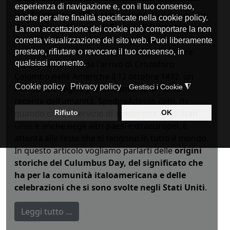
Ieri, 9 Ottobre 2023, è stato celebrato il Columbus
Day, noto anche come il
Giorno di Cristoforo
Colombo, festa nazionale degli Stati Unit
i che si
tiene ogni secondo lunedì del mese di ottobre.
Questa festa ricorda l'arrivo di Cristoforo
Colombo nelle Americhe il 12 ottobre 1492, un
evento che segnò profondamente la storia
recente dell’umanità. SpedireAdesso.com, da
quando offre il servizio di
spedizione negli Stati
Uniti
e anche negli altri paesi extraeuropei, è
attenta alle feste che si tengono in tutto il mondo.
In questo articolo vogliamo parlarti delle
origini
storiche del Culumbus Day, del significato che
ha per la comunità italoamericana e delle
celebrazioni che si sono svolte negli Stati Uniti
.
Leggi tutto …