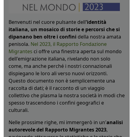
Benvenuti nel cuore pulsante dell
'identità
italiana, un mosaico di storie e percorsi che si
dipanano ben oltre i confini
della nostra amata
penisola.
Nel 2023, il Rapporto Fondazione
Migrantes
ci offre una finestra aperta sul mondo
dell'emigrazione italiana, rivelando non solo
come, ma anche perché i nostri connazionali
dispiegano le loro ali verso nuovi orizzonti.
Questo documento non è semplicemente una
raccolta di dati; è il racconto di un viaggio
collettivo che plasma la nostra società in modi che
spesso trascendono i confini geografici e
culturali.
Nelle prossime righe, mi immergerò in un'
analisi
autorevole del Rapporto Migrantes 2023
,
navigando attraverso le statistiche e le storie che